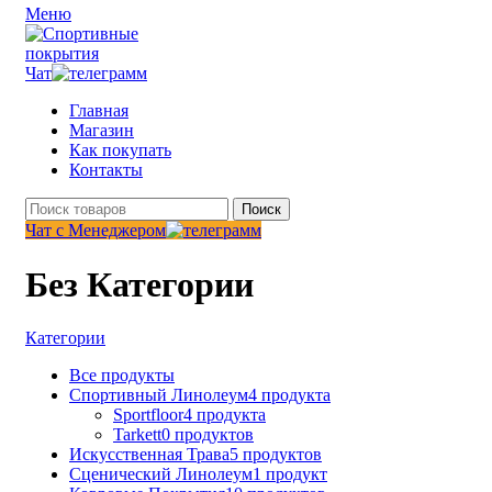
Меню
Чат
Главная
Магазин
Как покупать
Контакты
Поиск
Чат с Менеджером
Без Категории
Категории
Все
продукты
Спортивный Линолеум
4 продукта
Sportfloor
4 продукта
Tarkett
0 продуктов
Искусственная Трава
5 продуктов
Сценический Линолеум
1 продукт